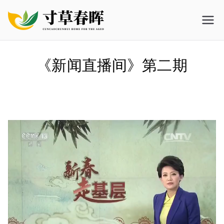
Skip
to
寸草春晖养
北京高端养老院提供失能|失智|
content
高龄护理服务
老护理
《新闻直播间》第二期